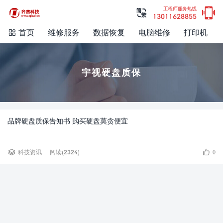

工程师服务热线

13011628855
首页
维修服务
数据恢复
电脑维修
打印机

宇视硬盘质保
品牌硬盘质保告知书 购买硬盘莫贪便宜


科技资讯
阅读(2324)
0